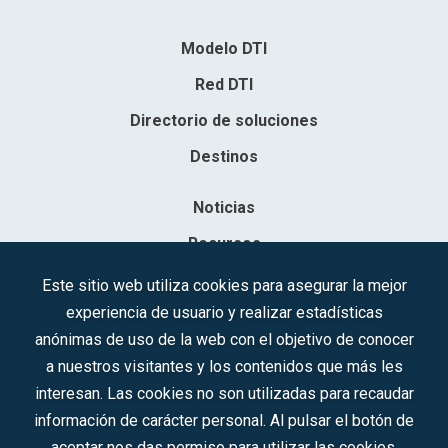
Modelo DTI
Red DTI
Directorio de soluciones
Destinos
Noticias
Recursos
Contacto
Este sitio web utiliza cookies para asegurar la mejor
experiencia de usuario y realizar estadísticas
Sociedad Mercantil Estatal para la Gestión de la Innovación y las
anónimas de uso de la web con el objetivo de conocer
Tecnologías Turísticas, S.A.M.P.
a nuestros visitantes y los contenidos que más les
Inscrita en el R.M. de Madrid, T, 12593, Se. 8, F. 129, H. 201.307.
interesan. Las cookies no son utilizadas para recaudar
C.I.F.: A-81/874.984
información de carácter personal. Al pulsar el botón de
aceptar nos das permiso para utilizar las cookies.