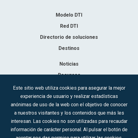
Modelo DTI
Red DTI
Directorio de soluciones
Destinos
Noticias
Recursos
Contacto
Este sitio web utiliza cookies para asegurar la mejor
experiencia de usuario y realizar estadísticas
Sociedad Mercantil Estatal para la Gestión de la Innovación y las
anónimas de uso de la web con el objetivo de conocer
Tecnologías Turísticas, S.A.M.P.
a nuestros visitantes y los contenidos que más les
Inscrita en el R.M. de Madrid, T, 12593, Se. 8, F. 129, H. 201.307.
interesan. Las cookies no son utilizadas para recaudar
C.I.F.: A-81/874.984
información de carácter personal. Al pulsar el botón de
aceptar nos das permiso para utilizar las cookies.