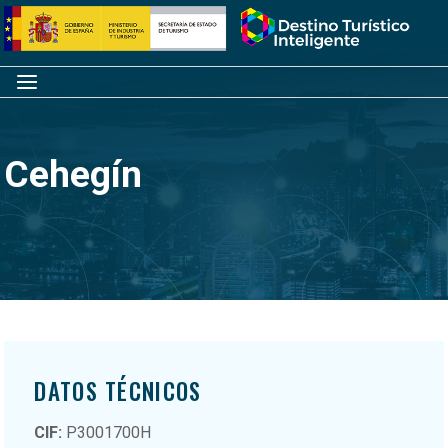
Saltar
Inicio
al
contenido
Menú
Cehegín
DATOS TÉCNICOS
CIF:
P3001700H