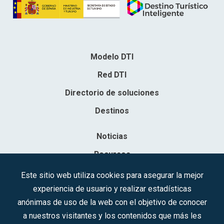
Modelo DTI
Red DTI
Directorio de soluciones
Destinos
Noticias
Recursos
Contacto
Este sitio web utiliza cookies para asegurar la mejor
experiencia de usuario y realizar estadísticas
Sociedad Mercantil Estatal para la Gestión de la Innovación y las
anónimas de uso de la web con el objetivo de conocer
Tecnologías Turísticas, S.A.M.P.
a nuestros visitantes y los contenidos que más les
Inscrita en el R.M. de Madrid, T, 12593, Se. 8, F. 129, H. 201.307.