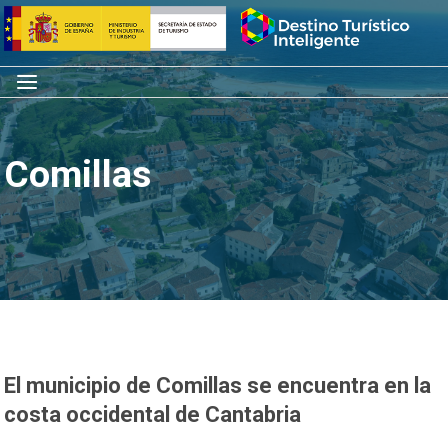
Saltar
Inicio
al
contenido
Menú
Comillas
El municipio de Comillas se encuentra en la
costa occidental de Cantabria