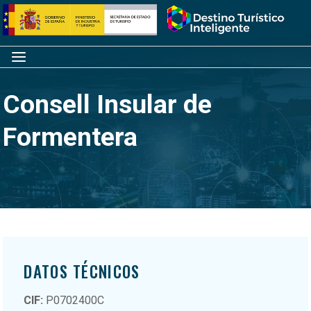
Saltar
Inicio
al
contenido
Menú
Consell Insular de
Formentera
DATOS TÉCNICOS
CIF:
P0702400C