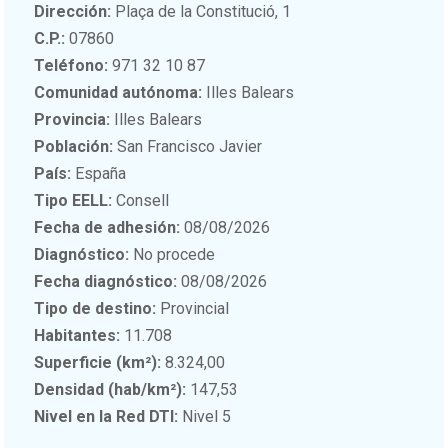
Dirección:
Plaça de la Constitució, 1
C.P.:
07860
Teléfono:
971 32 10 87
Comunidad autónoma:
Illes Balears
Provincia:
Illes Balears
Población:
San Francisco Javier
País:
España
Tipo EELL:
Consell
Fecha de adhesión:
08/08/2026
Diagnóstico:
No procede
Fecha diagnóstico:
08/08/2026
Tipo de destino:
Provincial
Habitantes:
11.708
Superficie (km²):
8.324,00
Densidad (hab/km²):
147,53
Nivel en la Red DTI:
Nivel 5