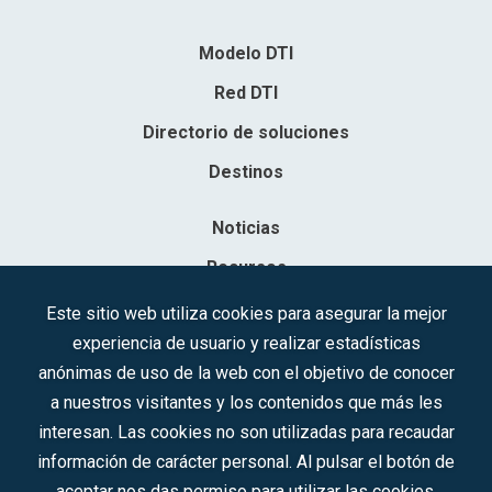
Modelo DTI
Red DTI
Directorio de soluciones
Destinos
Noticias
Recursos
Contacto
Este sitio web utiliza cookies para asegurar la mejor
experiencia de usuario y realizar estadísticas
Sociedad Mercantil Estatal para la Gestión de la Innovación y las
anónimas de uso de la web con el objetivo de conocer
Tecnologías Turísticas, S.A.M.P.
a nuestros visitantes y los contenidos que más les
Inscrita en el R.M. de Madrid, T, 12593, Se. 8, F. 129, H. 201.307.
interesan. Las cookies no son utilizadas para recaudar
C.I.F.: A-81/874.984
información de carácter personal. Al pulsar el botón de
aceptar nos das permiso para utilizar las cookies.