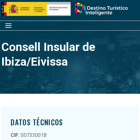
Saltar
Inicio
al
contenido
Menú
Consell Insular de
Ibiza/Eivissa
DATOS TÉCNICOS
CIF:
S0733001B