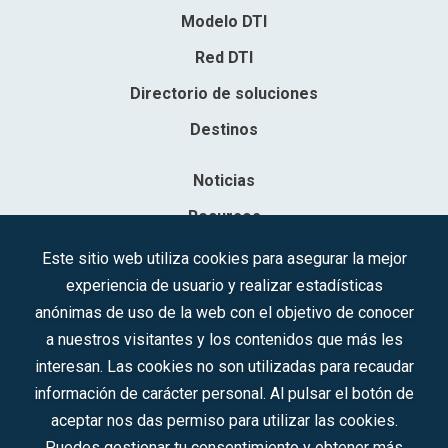
Modelo DTI
Red DTI
Directorio de soluciones
Destinos
Noticias
Recursos
Contacto
Este sitio web utiliza cookies para asegurar la mejor
experiencia de usuario y realizar estadísticas
Sociedad Mercantil Estatal para la Gestión de la Innovación y las
anónimas de uso de la web con el objetivo de conocer
Tecnologías Turísticas, S.A.M.P.
a nuestros visitantes y los contenidos que más les
Inscrita en el R.M. de Madrid, T, 12593, Se. 8, F. 129, H. 201.307.
interesan. Las cookies no son utilizadas para recaudar
C.I.F.: A-81/874.984
información de carácter personal. Al pulsar el botón de
aceptar nos das permiso para utilizar las cookies.
Síguenos en redes sociales:
Puedes gestionar tu consentimiento y obtener más