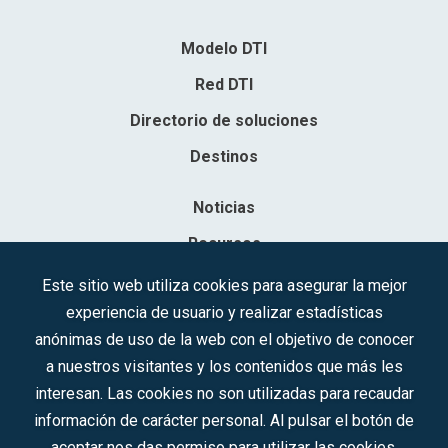
Modelo DTI
Red DTI
Directorio de soluciones
Destinos
Noticias
Recursos
Contacto
Este sitio web utiliza cookies para asegurar la mejor
experiencia de usuario y realizar estadísticas
Sociedad Mercantil Estatal para la Gestión de la Innovación y las
anónimas de uso de la web con el objetivo de conocer
Tecnologías Turísticas, S.A.M.P.
a nuestros visitantes y los contenidos que más les
Inscrita en el R.M. de Madrid, T, 12593, Se. 8, F. 129, H. 201.307.
interesan. Las cookies no son utilizadas para recaudar
C.I.F.: A-81/874.984
información de carácter personal. Al pulsar el botón de
aceptar nos das permiso para utilizar las cookies.