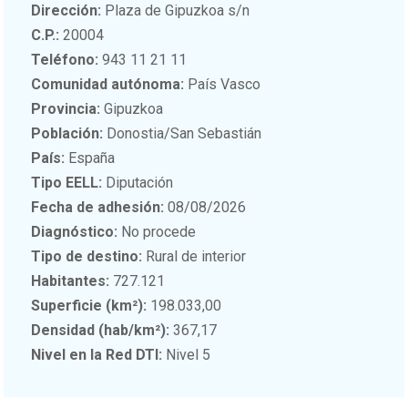
Dirección:
Plaza de Gipuzkoa s/n
C.P.:
20004
Teléfono:
943 11 21 11
Comunidad autónoma:
País Vasco
Provincia:
Gipuzkoa
Población:
Donostia/San Sebastián
País:
España
Tipo EELL:
Diputación
Fecha de adhesión:
08/08/2026
Diagnóstico:
No procede
Tipo de destino:
Rural de interior
Habitantes:
727.121
Superficie (km²):
198.033,00
Densidad (hab/km²):
367,17
Nivel en la Red DTI:
Nivel 5