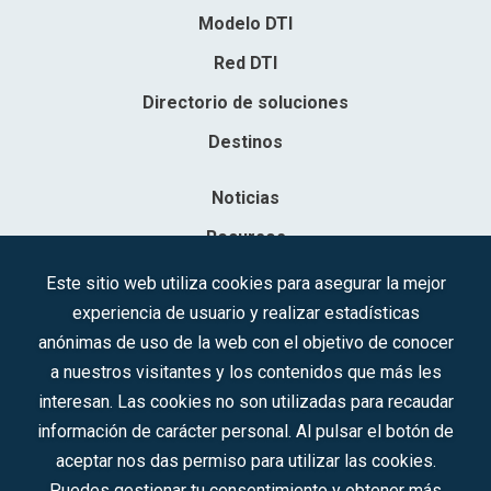
Modelo DTI
Red DTI
Directorio de soluciones
Destinos
Noticias
Recursos
Contacto
Este sitio web utiliza cookies para asegurar la mejor
experiencia de usuario y realizar estadísticas
Sociedad Mercantil Estatal para la Gestión de la Innovación y las
anónimas de uso de la web con el objetivo de conocer
Tecnologías Turísticas, S.A.M.P.
a nuestros visitantes y los contenidos que más les
Inscrita en el R.M. de Madrid, T, 12593, Se. 8, F. 129, H. 201.307.
interesan. Las cookies no son utilizadas para recaudar
C.I.F.: A-81/874.984
información de carácter personal. Al pulsar el botón de
aceptar nos das permiso para utilizar las cookies.
Síguenos en redes sociales:
Puedes gestionar tu consentimiento y obtener más