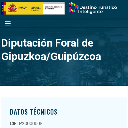
Saltar
Inicio
al
contenido
Menú
Diputación Foral de
Gipuzkoa/Guipúzcoa
DATOS TÉCNICOS
CIF:
P2000000F