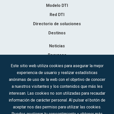
Modelo DTI
Red DTI
Directorio de soluciones
Destinos
Noticias
Recursos
Contacto
Este sitio web utiliza cookies para asegurar la mejor
experiencia de usuario y realizar estadísticas
Sociedad Mercantil Estatal para la Gestión de la Innovación y las
anónimas de uso de la web con el objetivo de conocer
Tecnologías Turísticas, S.A.M.P.
a nuestros visitantes y los contenidos que más les
Inscrita en el R.M. de Madrid, T, 12593, Se. 8, F. 129, H. 201.307.
interesan. Las cookies no son utilizadas para recaudar
C.I.F.: A-81/874.984
información de carácter personal. Al pulsar el botón de
aceptar nos das permiso para utilizar las cookies.
Síguenos en redes sociales:
Puedes gestionar tu consentimiento y obtener más