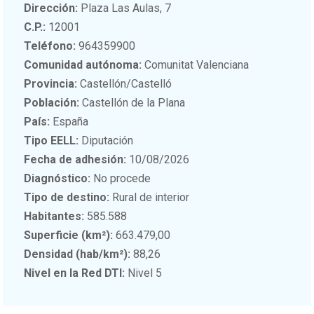
Dirección:
Plaza Las Aulas, 7
C.P.:
12001
Teléfono:
964359900
Comunidad autónoma:
Comunitat Valenciana
Provincia:
Castellón/Castelló
Población:
Castellón de la Plana
País:
España
Tipo EELL:
Diputación
Fecha de adhesión:
10/08/2026
Diagnóstico:
No procede
Tipo de destino:
Rural de interior
Habitantes:
585.588
Superficie (km²):
663.479,00
Densidad (hab/km²):
88,26
Nivel en la Red DTI:
Nivel 5