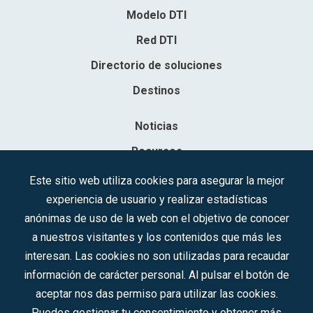
Modelo DTI
Red DTI
Directorio de soluciones
Destinos
Noticias
Recursos
Contacto
Este sitio web utiliza cookies para asegurar la mejor
experiencia de usuario y realizar estadísticas
Sociedad Mercantil Estatal para la Gestión de la Innovación y las
anónimas de uso de la web con el objetivo de conocer
Tecnologías Turísticas, S.A.M.P.
a nuestros visitantes y los contenidos que más les
Inscrita en el R.M. de Madrid, T, 12593, Se. 8, F. 129, H. 201.307.
interesan. Las cookies no son utilizadas para recaudar
C.I.F.: A-81/874.984
información de carácter personal. Al pulsar el botón de
aceptar nos das permiso para utilizar las cookies.
Síguenos en redes sociales:
Puedes gestionar tu consentimiento y obtener más