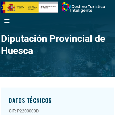
Saltar
Inicio
al
contenido
Menú
Diputación Provincial de
Huesca
DATOS TÉCNICOS
CIF:
P2200000D