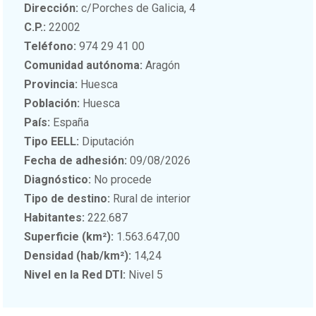
Dirección:
c/Porches de Galicia, 4
C.P.:
22002
Teléfono:
974 29 41 00
Comunidad autónoma:
Aragón
Provincia:
Huesca
Población:
Huesca
País:
España
Tipo EELL:
Diputación
Fecha de adhesión:
09/08/2026
Diagnóstico:
No procede
Tipo de destino:
Rural de interior
Habitantes:
222.687
Superficie (km²):
1.563.647,00
Densidad (hab/km²):
14,24
Nivel en la Red DTI:
Nivel 5