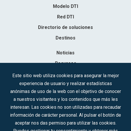
Modelo DTI
Red DTI
Directorio de soluciones
Destinos
Noticias
Recursos
Contacto
Este sitio web utiliza cookies para asegurar la mejor
experiencia de usuario y realizar estadísticas
Sociedad Mercantil Estatal para la Gestión de la Innovación y las
anónimas de uso de la web con el objetivo de conocer
Tecnologías Turísticas, S.A.M.P.
a nuestros visitantes y los contenidos que más les
Inscrita en el R.M. de Madrid, T, 12593, Se. 8, F. 129, H. 201.307.
interesan. Las cookies no son utilizadas para recaudar
C.I.F.: A-81/874.984
información de carácter personal. Al pulsar el botón de
aceptar nos das permiso para utilizar las cookies.
Síguenos en redes sociales:
Puedes gestionar tu consentimiento y obtener más