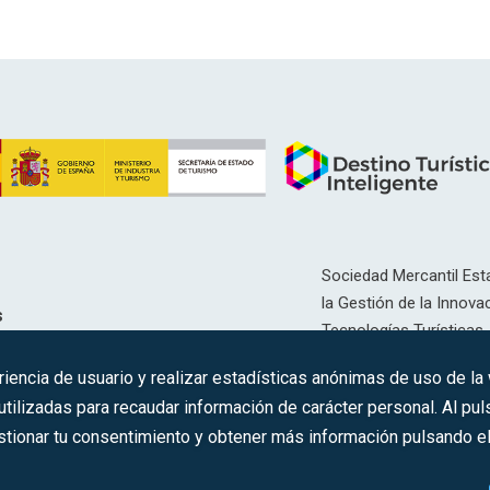
Sociedad Mercantil Esta
la Gestión de la Innovac
s
Tecnologías Turísticas, 
Inscrita en el R.M. de Ma
riencia de usuario y realizar estadísticas anónimas de uso de la
12593, Se. 8, F. 129, H. 
ilizadas para recaudar información de carácter personal. Al puls
tionar tu consentimiento y obtener más información pulsando el 
C.I.F.: A-81/874.984