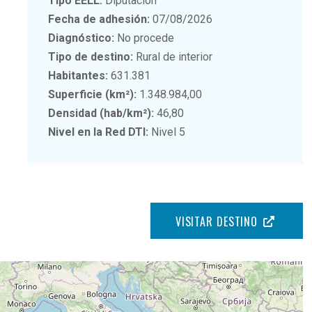
Tipo EELL:
Diputación
Fecha de adhesión:
07/08/2026
Diagnóstico:
No procede
Tipo de destino:
Rural de interior
Habitantes:
631.381
Superficie (km²):
1.348.984,00
Densidad (hab/km²):
46,80
Nivel en la Red DTI:
Nivel 5
VISITAR DESTINO