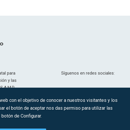
tal para
Síguenos en redes sociales:
ión y las
S.A.M.P.
drid, T,
 web con el objetivo de conocer a nuestros visitantes y los
201.307.
ar el botón de aceptar nos das permiso para utilizar las
CONTACTO
botón de Configurar.