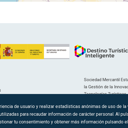
Sociedad Mercantil Esta
la Gestión de la Innovac
s
Tecnologías Turísticas, 
Inscrita en el R.M. de Ma
riencia de usuario y realizar estadísticas anónimas de uso de la
12593, Se. 8, F. 129, H. 
ilizadas para recaudar información de carácter personal. Al puls
tionar tu consentimiento y obtener más información pulsando el 
C.I.F.: A-81/874.984