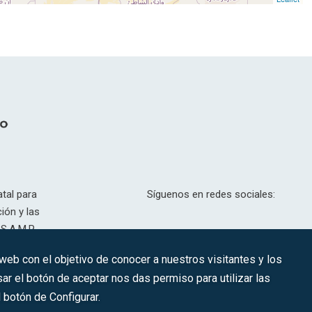
tal para
Síguenos en redes sociales:
ión y las
S.A.M.P.
drid, T,
 web con el objetivo de conocer a nuestros visitantes y los
201.307.
ar el botón de aceptar nos das permiso para utilizar las
CONTACTO
botón de Configurar.