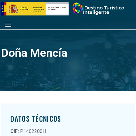
Saltar
Inicio
al
contenido
Menú
Doña Mencía
DATOS TÉCNICOS
CIF:
P1402200H