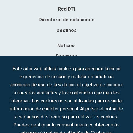
Red DTI
Directorio de soluciones
Destinos
Noticias
Recursos
Contacto
Este sitio web utiliza cookies para asegurar la mejor
experiencia de usuario y realizar estadísticas
Sociedad Mercantil Estatal para la Gestión de la Innovación y las
anónimas de uso de la web con el objetivo de conocer
Tecnologías Turísticas, S.A.M.P.
a nuestros visitantes y los contenidos que más les
Inscrita en el R.M. de Madrid, T, 12593, Se. 8, F. 129, H. 201.307.
interesan. Las cookies no son utilizadas para recaudar
C.I.F.: A-81/874.984
información de carácter personal. Al pulsar el botón de
aceptar nos das permiso para utilizar las cookies.
Síguenos en redes sociales:
Puedes gestionar tu consentimiento y obtener más
información pulsando el botón de Configurar.