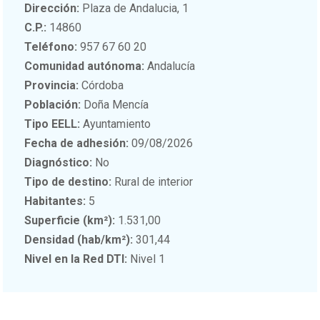
Dirección:
Plaza de Andalucia, 1
C.P.:
14860
Teléfono:
957 67 60 20
Comunidad autónoma:
Andalucía
Provincia:
Córdoba
Población:
Doña Mencía
Tipo EELL:
Ayuntamiento
Fecha de adhesión:
09/08/2026
Diagnóstico:
No
Tipo de destino:
Rural de interior
Habitantes:
5
Superficie (km²):
1.531,00
Densidad (hab/km²):
301,44
Nivel en la Red DTI:
Nivel 1