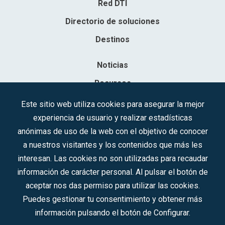
Red DTI
Directorio de soluciones
Destinos
Noticias
Recursos
Contacto
Este sitio web utiliza cookies para asegurar la mejor
experiencia de usuario y realizar estadísticas
Sociedad Mercantil Estatal para la Gestión de la Innovación y las
anónimas de uso de la web con el objetivo de conocer
Tecnologías Turísticas, S.A.M.P.
a nuestros visitantes y los contenidos que más les
Inscrita en el R.M. de Madrid, T, 12593, Se. 8, F. 129, H. 201.307.
interesan. Las cookies no son utilizadas para recaudar
C.I.F.: A-81/874.984
información de carácter personal. Al pulsar el botón de
aceptar nos das permiso para utilizar las cookies.
Síguenos en redes sociales:
Puedes gestionar tu consentimiento y obtener más
información pulsando el botón de Configurar.