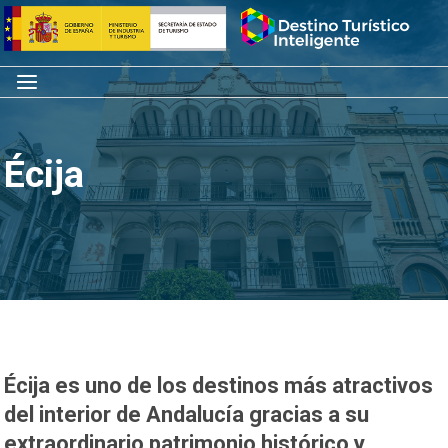
Saltar
Inicio
al
contenido
Menú
Écija
Écija es uno de los destinos más atractivos
del interior de Andalucía gracias a su
extraordinario patrimonio histórico y