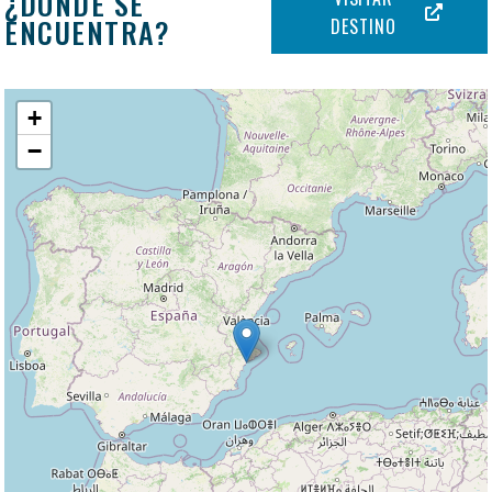
¿DÓNDE SE
ENCUENTRA?
DESTINO
+
−