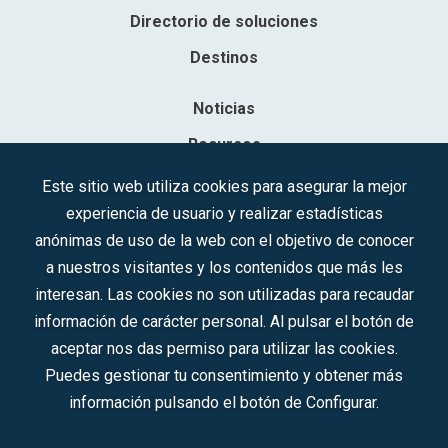
Directorio de soluciones
Destinos
Noticias
Recursos
Contacto
Este sitio web utiliza cookies para asegurar la mejor
experiencia de usuario y realizar estadísticas
Sociedad Mercantil Estatal para la Gestión de la Innovación y las
anónimas de uso de la web con el objetivo de conocer
Tecnologías Turísticas, S.A.M.P.
a nuestros visitantes y los contenidos que más les
Inscrita en el R.M. de Madrid, T, 12593, Se. 8, F. 129, H. 201.307.
interesan. Las cookies no son utilizadas para recaudar
C.I.F.: A-81/874.984
información de carácter personal. Al pulsar el botón de
aceptar nos das permiso para utilizar las cookies.
Síguenos en redes sociales:
Puedes gestionar tu consentimiento y obtener más
información pulsando el botón de Configurar.