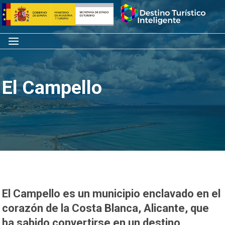
Saltar
Inicio
al
contenido
Menú
El Campello
El Campello es un municipio enclavado en el
corazón de la Costa Blanca, Alicante, que
ha sabido convertirse en un destino