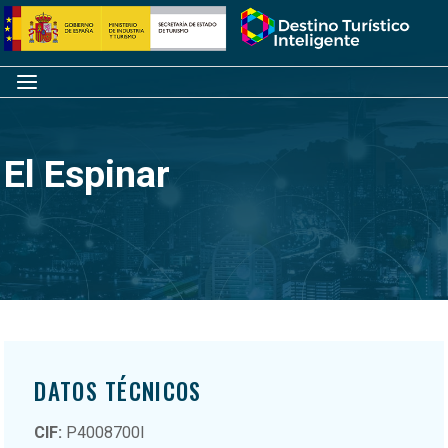
Saltar
Inicio
al
contenido
Menú
El Espinar
DATOS TÉCNICOS
CIF:
P4008700I