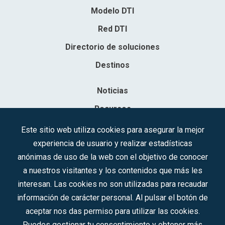
Modelo DTI
Red DTI
Directorio de soluciones
Destinos
Noticias
Recursos
Contacto
Este sitio web utiliza cookies para asegurar la mejor
experiencia de usuario y realizar estadísticas
Sociedad Mercantil Estatal para la Gestión de la Innovación y las
anónimas de uso de la web con el objetivo de conocer
Tecnologías Turísticas, S.A.M.P.
a nuestros visitantes y los contenidos que más les
Inscrita en el R.M. de Madrid, T, 12593, Se. 8, F. 129, H. 201.307.
interesan. Las cookies no son utilizadas para recaudar
C.I.F.: A-81/874.984
información de carácter personal. Al pulsar el botón de
aceptar nos das permiso para utilizar las cookies.
Síguenos en redes sociales:
Puedes gestionar tu consentimiento y obtener más