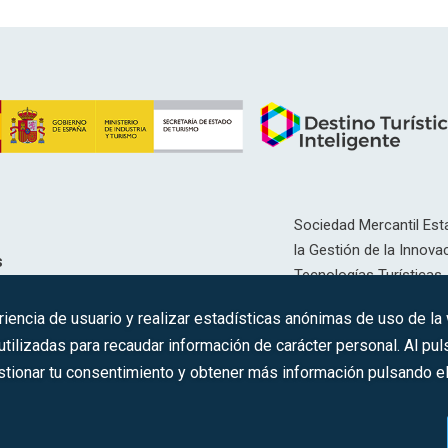
Sociedad Mercantil Esta
la Gestión de la Innovac
s
Tecnologías Turísticas, 
Inscrita en el R.M. de Ma
riencia de usuario y realizar estadísticas anónimas de uso de la
12593, Se. 8, F. 129, H. 
ilizadas para recaudar información de carácter personal. Al puls
tionar tu consentimiento y obtener más información pulsando el 
C.I.F.: A-81/874.984