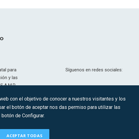
tal para
Síguenos en redes sociales:
ión y las
S.A.M.P.
drid, T,
 web con el objetivo de conocer a nuestros visitantes y los
201.307.
ar el botón de aceptar nos das permiso para utilizar las
CONTACTO
botón de Configurar.
ACEPTAR TODAS