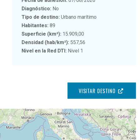
Fecha de adhesión:
07/08/2026
Diagnóstico:
No
Tipo de destino:
Urbano marítimo
Habitantes:
89
Superficie (km²):
15.909,00
Densidad (hab/km²):
557,56
Nivel en la Red DTI:
Nivel 1
VISITAR DESTINO