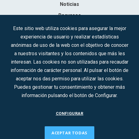
Noticias
Recursos
Contacto
Este sitio web utiliza cookies para asegurar la mejor
experiencia de usuario y realizar estadísticas
Sociedad Mercantil Estatal para la Gestión de la Innovación y las
anónimas de uso de la web con el objetivo de conocer
Tecnologías Turísticas, S.A.M.P.
a nuestros visitantes y los contenidos que más les
Inscrita en el R.M. de Madrid, T, 12593, Se. 8, F. 129, H. 201.307.
interesan. Las cookies no son utilizadas para recaudar
C.I.F.: A-81/874.984
información de carácter personal. Al pulsar el botón de
aceptar nos das permiso para utilizar las cookies.
Síguenos en redes sociales:
Puedes gestionar tu consentimiento y obtener más
información pulsando el botón de Configurar.
CONTACTO
CONFIGURAR
ACEPTAR TODAS
2022 © DTI · Todos los derechos reservados ·
Aviso legal
·