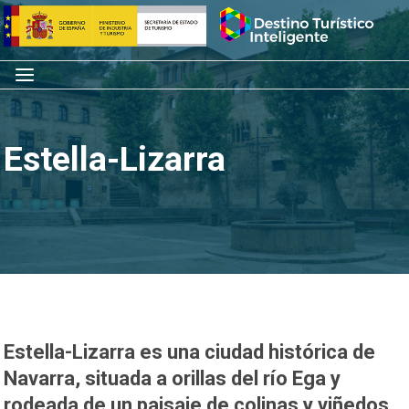
Saltar
Inicio
al
contenido
Menú
Estella-Lizarra
Estella-Lizarra es una ciudad histórica de
Navarra, situada a orillas del río Ega y
rodeada de un paisaje de colinas y viñedos.