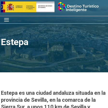
Saltar
Inicio
al
contenido
Menú
Estepa
Estepa es una ciudad andaluza situada en la
provincia de Sevilla, en la comarca de la
Sierra Sur, a unos 110 km de Sevilla y