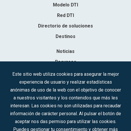
Modelo DTI
Red DTI
Directorio de soluciones
Destinos
Noticias
Recursos
Contacto
Este sitio web utiliza cookies para asegurar la mejor
experiencia de usuario y realizar estadísticas
Sociedad Mercantil Estatal para la Gestión de la Innovación y las
anónimas de uso de la web con el objetivo de conocer
Tecnologías Turísticas, S.A.M.P.
a nuestros visitantes y los contenidos que más les
Inscrita en el R.M. de Madrid, T, 12593, Se. 8, F. 129, H. 201.307.
interesan. Las cookies no son utilizadas para recaudar
C.I.F.: A-81/874.984
información de carácter personal. Al pulsar el botón de
aceptar nos das permiso para utilizar las cookies.
Síguenos en redes sociales:
Puedes gestionar tu consentimiento y obtener más