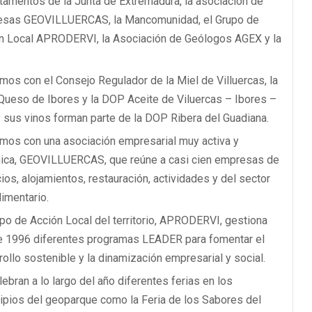
tamentos de la Junta de Extremadura, la asociación de
sas GEOVILLUERCAS, la Mancomunidad, el Grupo de
n Local APRODERVI, la Asociación de Geólogos AGEX y la
mos con el Consejo Regulador de la Miel de Villuercas, la
ueso de Ibores y la DOP Aceite de Viluercas – Ibores –
y sus vinos forman parte de la DOP Ribera del Guadiana.
mos con una asociación empresarial muy activa y
ica, GEOVILLUERCAS, que reúne a casi cien empresas de
ios, alojamientos, restauración, actividades y del sector
limentario.
upo de Acción Local del territorio, APRODERVI, gestiona
 1996 diferentes programas LEADER para fomentar el
rollo sostenible y la dinamización empresarial y social.
ebran a lo largo del año diferentes ferias en los
ipios del geoparque como la Feria de los Sabores del