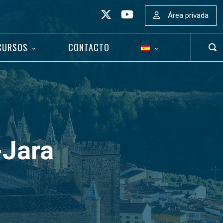
Área privada
CURSOS
CONTACTO
ABR
BAR
DE
BÚS
-Jara