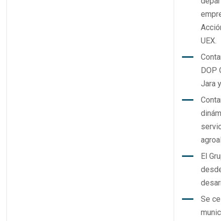
depar
empre
Acció
UEX.
Conta
DOP Q
Jara 
Conta
dinám
servic
agroa
El Gr
desde
desar
Se cel
munic