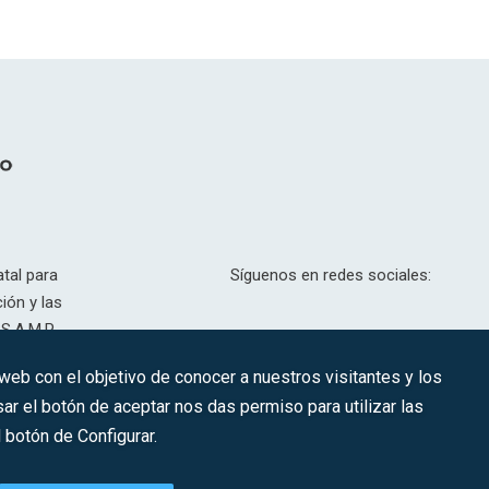
tal para
Síguenos en redes sociales:
ión y las
S.A.M.P.
drid, T,
 web con el objetivo de conocer a nuestros visitantes y los
201.307.
ar el botón de aceptar nos das permiso para utilizar las
CONTACTO
botón de Configurar.