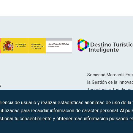
Sociedad Mercantil Esta
la Gestión de la Innovac
s
Tecnologías Turísticas, 
Inscrita en el R.M. de Ma
riencia de usuario y realizar estadísticas anónimas de uso de la
12593, Se. 8, F. 129, H. 
ilizadas para recaudar información de carácter personal. Al puls
tionar tu consentimiento y obtener más información pulsando el 
C.I.F.: A-81/874.984