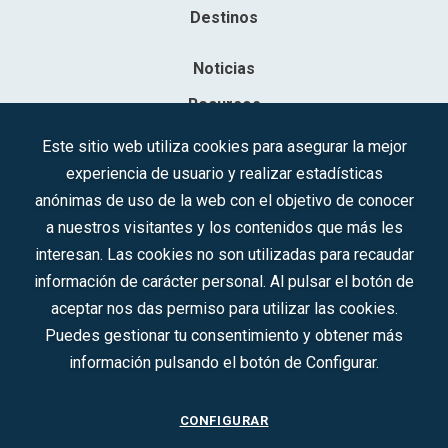
Destinos
Noticias
Recursos
Contacto
Este sitio web utiliza cookies para asegurar la mejor
experiencia de usuario y realizar estadísticas
Sociedad Mercantil Estatal para la Gestión de la Innovación y las
anónimas de uso de la web con el objetivo de conocer
Tecnologías Turísticas, S.A.M.P.
a nuestros visitantes y los contenidos que más les
Inscrita en el R.M. de Madrid, T, 12593, Se. 8, F. 129, H. 201.307.
interesan. Las cookies no son utilizadas para recaudar
C.I.F.: A-81/874.984
información de carácter personal. Al pulsar el botón de
aceptar nos das permiso para utilizar las cookies.
Síguenos en redes sociales:
Puedes gestionar tu consentimiento y obtener más
información pulsando el botón de Configurar.
CONTACTO
CONFIGURAR