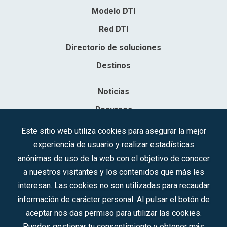
Modelo DTI
Red DTI
Directorio de soluciones
Destinos
Noticias
Recursos
Contacto
Este sitio web utiliza cookies para asegurar la mejor
experiencia de usuario y realizar estadísticas
Sociedad Mercantil Estatal para la Gestión de la Innovación y las
anónimas de uso de la web con el objetivo de conocer
Tecnologías Turísticas, S.A.M.P.
a nuestros visitantes y los contenidos que más les
Inscrita en el R.M. de Madrid, T, 12593, Se. 8, F. 129, H. 201.307.
interesan. Las cookies no son utilizadas para recaudar
C.I.F.: A-81/874.984
información de carácter personal. Al pulsar el botón de
aceptar nos das permiso para utilizar las cookies.
Síguenos en redes sociales:
Puedes gestionar tu consentimiento y obtener más