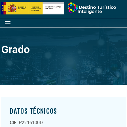
Saltar
Inicio
al
contenido
Menú
Grado
DATOS TÉCNICOS
CIF:
P2216100D