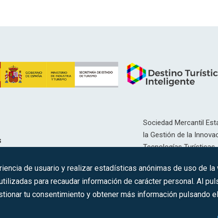
Sociedad Mercantil Esta
la Gestión de la Innovac
s
Tecnologías Turísticas, 
Inscrita en el R.M. de Ma
riencia de usuario y realizar estadísticas anónimas de uso de la
12593, Se. 8, F. 129, H. 
ilizadas para recaudar información de carácter personal. Al puls
tionar tu consentimiento y obtener más información pulsando el 
C.I.F.: A-81/874.984