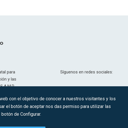
tal para
Síguenos en redes sociales:
ión y las
S.A.M.P.
drid, T,
 web con el objetivo de conocer a nuestros visitantes y los
201.307.
ar el botón de aceptar nos das permiso para utilizar las
CONTACTO
botón de Configurar.