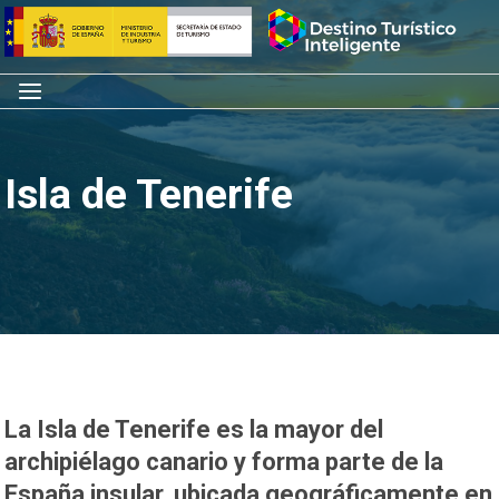
Saltar
Inicio
al
contenido
Menú
Isla de Tenerife
La Isla de Tenerife es la mayor del
archipiélago canario y forma parte de la
España insular, ubicada geográficamente en