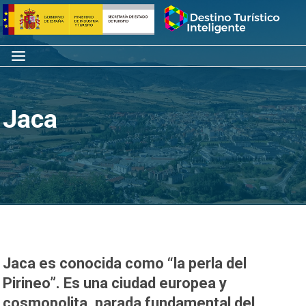
Saltar
Inicio
al
contenido
Menú
Jaca
Jaca es conocida como “la perla del
Pirineo”. Es una ciudad europea y
cosmopolita, parada fundamental del