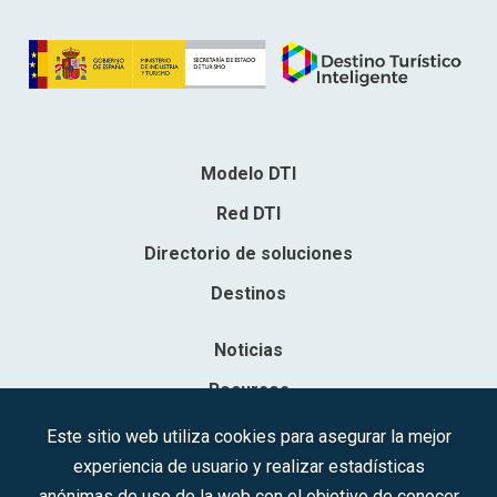
Modelo DTI
Red DTI
Directorio de soluciones
Destinos
Noticias
Recursos
Contacto
Este sitio web utiliza cookies para asegurar la mejor
experiencia de usuario y realizar estadísticas
Sociedad Mercantil Estatal para la Gestión de la Innovación y las
anónimas de uso de la web con el objetivo de conocer