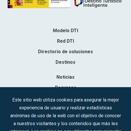
Modelo DTI
Red DTI
Directorio de soluciones
Destinos
Noticias
Recursos
Contacto
Este sitio web utiliza cookies para asegurar la mejor
experiencia de usuario y realizar estadísticas
Sociedad Mercantil Estatal para la Gestión de la Innovación y las
anónimas de uso de la web con el objetivo de conocer
Tecnologías Turísticas, S.A.M.P.
a nuestros visitantes y los contenidos que más les
Inscrita en el R.M. de Madrid, T, 12593, Se. 8, F. 129, H. 201.307.