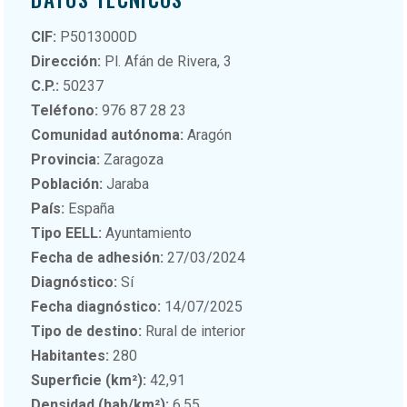
CIF:
P5013000D
Dirección:
Pl. Afán de Rivera, 3
C.P.:
50237
Teléfono:
976 87 28 23
Comunidad autónoma:
Aragón
Provincia:
Zaragoza
Población:
Jaraba
País:
España
Tipo EELL:
Ayuntamiento
Fecha de adhesión:
27/03/2024
Diagnóstico:
Sí
Fecha diagnóstico:
14/07/2025
Tipo de destino:
Rural de interior
Habitantes:
280
Superficie (km²):
42,91
Densidad (hab/km²):
6,55