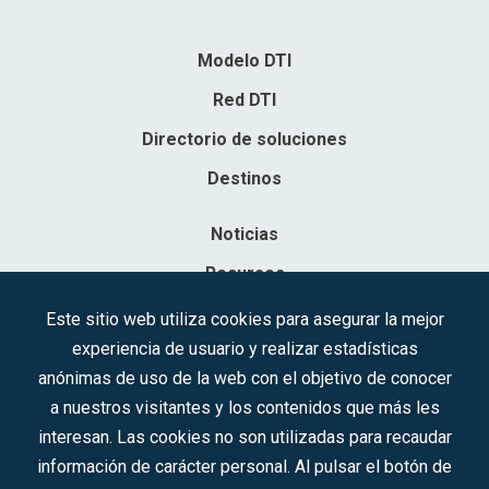
Modelo DTI
Red DTI
Directorio de soluciones
Destinos
Noticias
Recursos
Contacto
Este sitio web utiliza cookies para asegurar la mejor
experiencia de usuario y realizar estadísticas
Sociedad Mercantil Estatal para la Gestión de la Innovación y las
anónimas de uso de la web con el objetivo de conocer
Tecnologías Turísticas, S.A.M.P.
a nuestros visitantes y los contenidos que más les
Inscrita en el R.M. de Madrid, T, 12593, Se. 8, F. 129, H. 201.307.
interesan. Las cookies no son utilizadas para recaudar
C.I.F.: A-81/874.984
información de carácter personal. Al pulsar el botón de