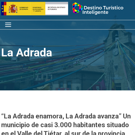
Saltar
Inicio
al
contenido
Menú
La Adrada
“La Adrada enamora, La Adrada avanza” Un
municipio de casi 3.000 habitantes situado
en el Valle del Tiétar, al sur de la provincia