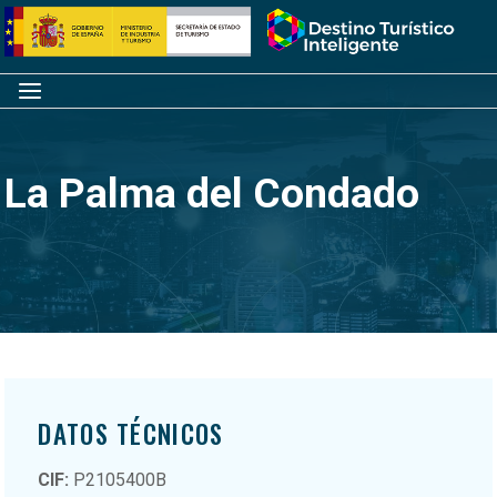
Saltar
Inicio
al
contenido
Menú
La Palma del Condado
DATOS TÉCNICOS
CIF:
P2105400B