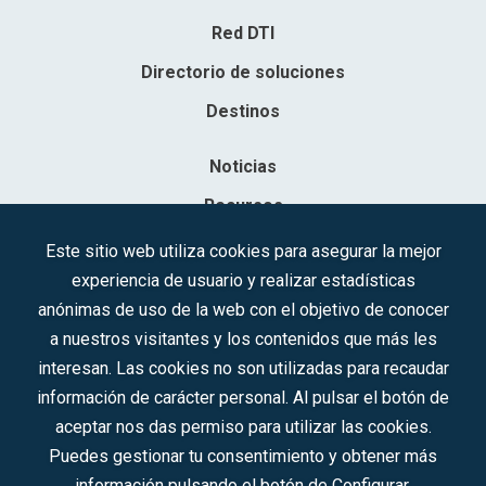
Red DTI
Directorio de soluciones
Destinos
Noticias
Recursos
Contacto
Este sitio web utiliza cookies para asegurar la mejor
experiencia de usuario y realizar estadísticas
Sociedad Mercantil Estatal para la Gestión de la Innovación y las
anónimas de uso de la web con el objetivo de conocer
Tecnologías Turísticas, S.A.M.P.
a nuestros visitantes y los contenidos que más les
Inscrita en el R.M. de Madrid, T, 12593, Se. 8, F. 129, H. 201.307.
interesan. Las cookies no son utilizadas para recaudar
C.I.F.: A-81/874.984
información de carácter personal. Al pulsar el botón de
aceptar nos das permiso para utilizar las cookies.
Síguenos en redes sociales:
Puedes gestionar tu consentimiento y obtener más
información pulsando el botón de Configurar.