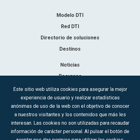
Modelo DTI
Red DTI
Directorio de soluciones
Destinos
Noticias
Recursos
Contacto
Este sitio web utiliza cookies para asegurar la mejor
experiencia de usuario y realizar estadísticas
Sociedad Mercantil Estatal para la Gestión de la Innovación y las
anónimas de uso de la web con el objetivo de conocer
Tecnologías Turísticas, S.A.M.P.
a nuestros visitantes y los contenidos que más les
Inscrita en el R.M. de Madrid, T, 12593, Se. 8, F. 129, H. 201.307.
interesan. Las cookies no son utilizadas para recaudar
C.I.F.: A-81/874.984
información de carácter personal. Al pulsar el botón de
aceptar nos das permiso para utilizar las cookies.