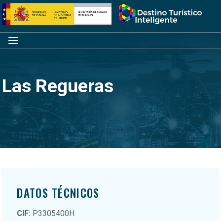
Saltar
Inicio
al
contenido
Menú
Las Regueras
DATOS TÉCNICOS
CIF:
P3305400H