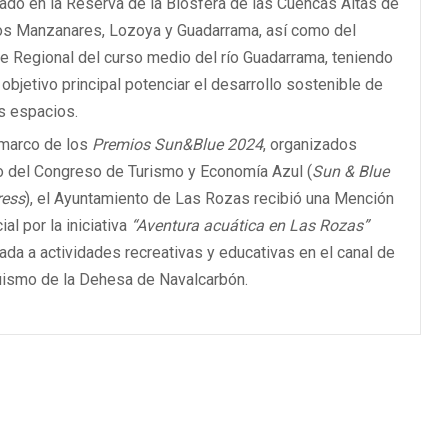
rado en la Reserva de la Biosfera de las Cuencas Altas de
íos Manzanares, Lozoya y Guadarrama, así como del
e Regional del curso medio del río Guadarrama, teniendo
objetivo principal potenciar el desarrollo sostenible de
s espacios.
 marco de los
Premios Sun&Blue 2024
, organizados
o del Congreso de Turismo y Economía Azul (
Sun & Blue
ress
), el Ayuntamiento de Las Rozas recibió una Mención
al por la iniciativa
“Aventura acuática en Las Rozas”
lada a actividades recreativas y educativas en el canal de
üismo de la Dehesa de Navalcarbón.