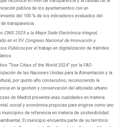
que reconoce el nivel de transparencia y la calidad de la
icación pública de los ayuntamientos con un
imiento del 100 % de los indicadores evaluados del
 de transparencia.
io
CNIS 2025 a la Mejor Sede Electrónica Integral
,
ado en el XV
Congreso Nacional de Innovación y
cios Públicos
por el trabajo en digitalización de trámites
danos.
ntivo “Tree Cities of the World 2024” por la FAO
nización de las Naciones Unidas para la Alimentación y la
ultura), por quinto año consecutivo, reconociendo la
encia en la gestión y conservación del arbolado urbano
ozas de Madrid presenta unas cualidades en materia
ntal, social y económica propicias para erigirse como uno
s municipios de referencia en materia de sostenibilidad
ambiental. El municipio encuentra parte de su territorio