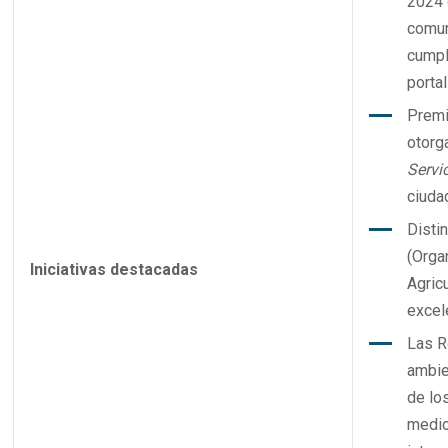
2024 
comun
cumpl
portal
Prem
otorg
Servi
ciuda
Disti
(Orga
Iniciativas destacadas
Agric
excel
Las R
ambie
de lo
medio