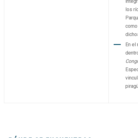
integ
los r
Parqu
como 
dicho
En el
dentr
Cong
Especi
vincu
pirag