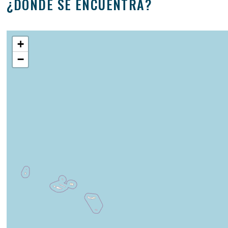
¿DÓNDE SE ENCUENTRA?
+
−