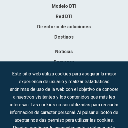
Modelo DTI
Red DTI
Directorio de soluciones
Destinos
Noticias
Recursos
Contacto
Este sitio web utiliza cookies para asegurar la mejor
experiencia de usuario y realizar estadísticas
Sociedad Mercantil Estatal para la Gestión de la Innovación y las
anónimas de uso de la web con el objetivo de conocer
Tecnologías Turísticas, S.A.M.P.
a nuestros visitantes y los contenidos que más les
Inscrita en el R.M. de Madrid, T, 12593, Se. 8, F. 129, H. 201.307.
interesan. Las cookies no son utilizadas para recaudar
C.I.F.: A-81/874.984
información de carácter personal. Al pulsar el botón de
aceptar nos das permiso para utilizar las cookies.
Síguenos en redes sociales:
Puedes gestionar tu consentimiento y obtener más