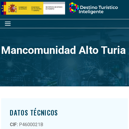
Saltar
Inicio
al
contenido
Menú
Mancomunidad Alto Turia
DATOS TÉCNICOS
CIF:
P4600021B