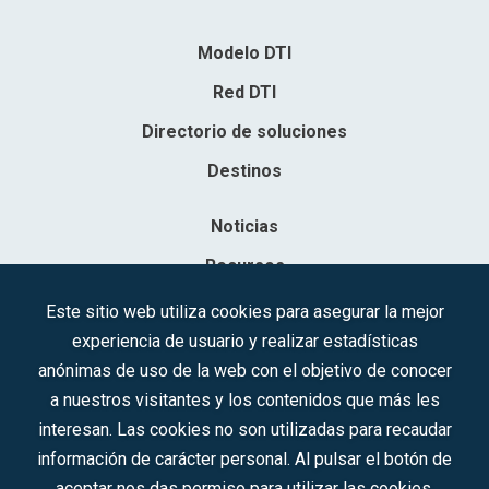
Modelo DTI
Red DTI
Directorio de soluciones
Destinos
Noticias
Recursos
Contacto
Este sitio web utiliza cookies para asegurar la mejor
experiencia de usuario y realizar estadísticas
Sociedad Mercantil Estatal para la Gestión de la Innovación y las
anónimas de uso de la web con el objetivo de conocer
Tecnologías Turísticas, S.A.M.P.
a nuestros visitantes y los contenidos que más les
Inscrita en el R.M. de Madrid, T, 12593, Se. 8, F. 129, H. 201.307.
interesan. Las cookies no son utilizadas para recaudar
C.I.F.: A-81/874.984
información de carácter personal. Al pulsar el botón de
aceptar nos das permiso para utilizar las cookies.