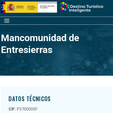
Saltar
Inicio
al
contenido
Menú
Mancomunidad de
Entresierras
DATOS TÉCNICOS
CIF:
P3700005F