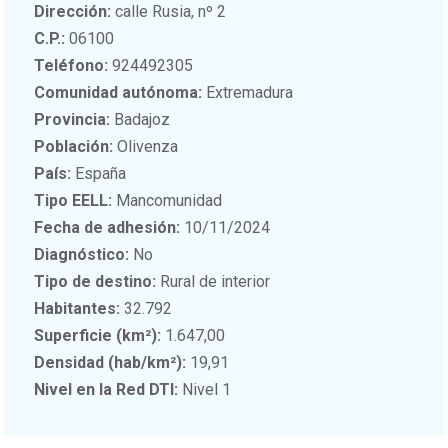
Dirección:
calle Rusia, nº 2
C.P.:
06100
Teléfono:
924492305
Comunidad autónoma:
Extremadura
Provincia:
Badajoz
Población:
Olivenza
País:
España
Tipo EELL:
Mancomunidad
Fecha de adhesión:
10/11/2024
Diagnóstico:
No
Tipo de destino:
Rural de interior
Habitantes:
32.792
Superficie (km²):
1.647,00
Densidad (hab/km²):
19,91
Nivel en la Red DTI:
Nivel 1