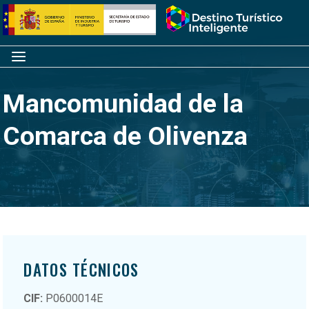
Saltar
Inicio
al
contenido
Menú
Mancomunidad de la
Comarca de Olivenza
DATOS TÉCNICOS
CIF:
P0600014E