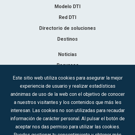
Modelo DTI
Red DTI
Directorio de soluciones
Destinos
Noticias
Recursos
Contacto
Este sitio web utiliza cookies para asegurar la mejor
experiencia de usuario y realizar estadísticas
Sociedad Mercantil Estatal para la Gestión de la Innovación y las
anónimas de uso de la web con el objetivo de conocer
Tecnologías Turísticas, S.A.M.P.
a nuestros visitantes y los contenidos que más les
Inscrita en el R.M. de Madrid, T, 12593, Se. 8, F. 129, H. 201.307.
interesan. Las cookies no son utilizadas para recaudar
C.I.F.: A-81/874.984
información de carácter personal. Al pulsar el botón de
aceptar nos das permiso para utilizar las cookies.
Síguenos en redes sociales:
Puedes gestionar tu consentimiento y obtener más