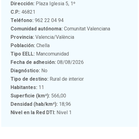
Dirección:
Plaza Iglesia 5, 1º
C.P.:
46821
Teléfono:
962 22 04 94
Comunidad autónoma:
Comunitat Valenciana
Provincia:
Valencia/València
Población:
Chella
Tipo EELL:
Mancomunidad
Fecha de adhesión:
08/08/2026
Diagnóstico:
No
Tipo de destino:
Rural de interior
Habitantes:
11
Superficie (km²):
566,00
Densidad (hab/km²):
18,96
Nivel en la Red DTI:
Nivel 1