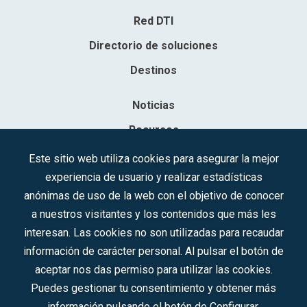
Red DTI
Directorio de soluciones
Destinos
Noticias
Recursos
Contacto
Este sitio web utiliza cookies para asegurar la mejor
experiencia de usuario y realizar estadísticas
Sociedad Mercantil Estatal para la Gestión de la Innovación y las
anónimas de uso de la web con el objetivo de conocer
Tecnologías Turísticas, S.A.M.P.
a nuestros visitantes y los contenidos que más les
Inscrita en el R.M. de Madrid, T, 12593, Se. 8, F. 129, H. 201.307.
interesan. Las cookies no son utilizadas para recaudar
C.I.F.: A-81/874.984
información de carácter personal. Al pulsar el botón de
aceptar nos das permiso para utilizar las cookies.
Síguenos en redes sociales:
Puedes gestionar tu consentimiento y obtener más
información pulsando el botón de Configurar.