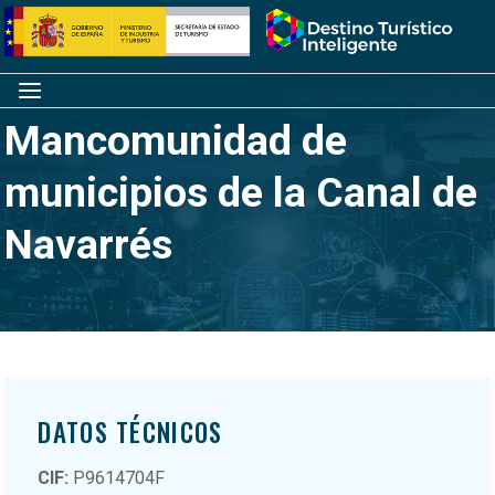
Saltar
Inicio
al
contenido
Menú
Mancomunidad de
municipios de la Canal de
Navarrés
DATOS TÉCNICOS
CIF:
P9614704F