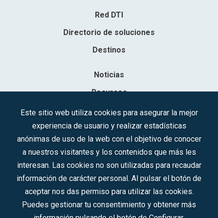
Red DTI
Directorio de soluciones
Destinos
Noticias
Recursos
Contacto
Este sitio web utiliza cookies para asegurar la mejor
experiencia de usuario y realizar estadísticas
Sociedad Mercantil Estatal para la Gestión de la Innovación y las
anónimas de uso de la web con el objetivo de conocer
Tecnologías Turísticas, S.A.M.P.
a nuestros visitantes y los contenidos que más les
Inscrita en el R.M. de Madrid, T, 12593, Se. 8, F. 129, H. 201.307.
interesan. Las cookies no son utilizadas para recaudar
C.I.F.: A-81/874.984
información de carácter personal. Al pulsar el botón de
aceptar nos das permiso para utilizar las cookies.
Síguenos en redes sociales:
Puedes gestionar tu consentimiento y obtener más
información pulsando el botón de Configurar.