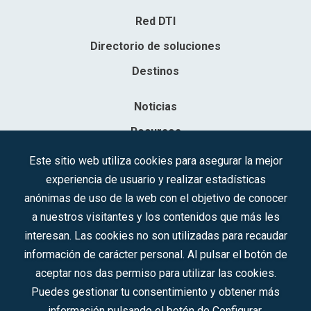
Red DTI
Directorio de soluciones
Destinos
Noticias
Recursos
Contacto
Este sitio web utiliza cookies para asegurar la mejor
experiencia de usuario y realizar estadísticas
Sociedad Mercantil Estatal para la Gestión de la Innovación y las
anónimas de uso de la web con el objetivo de conocer
Tecnologías Turísticas, S.A.M.P.
a nuestros visitantes y los contenidos que más les
Inscrita en el R.M. de Madrid, T, 12593, Se. 8, F. 129, H. 201.307.
interesan. Las cookies no son utilizadas para recaudar
C.I.F.: A-81/874.984
información de carácter personal. Al pulsar el botón de
aceptar nos das permiso para utilizar las cookies.
Síguenos en redes sociales:
Puedes gestionar tu consentimiento y obtener más
información pulsando el botón de Configurar.