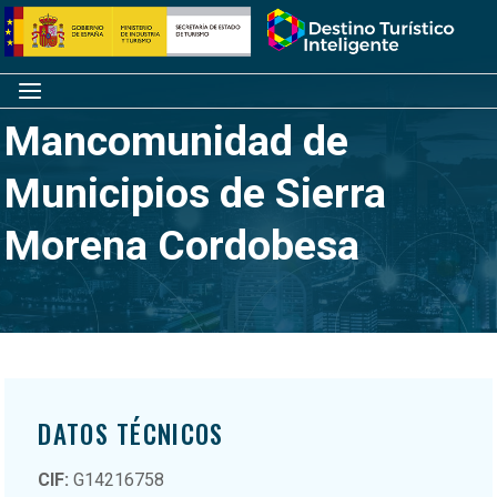
Saltar
Inicio
al
contenido
Menú
Mancomunidad de
Municipios de Sierra
Morena Cordobesa
DATOS TÉCNICOS
CIF:
G14216758