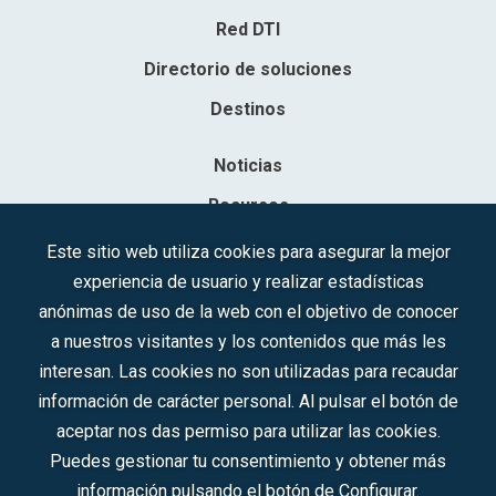
Red DTI
Directorio de soluciones
Destinos
Noticias
Recursos
Contacto
Este sitio web utiliza cookies para asegurar la mejor
experiencia de usuario y realizar estadísticas
Sociedad Mercantil Estatal para la Gestión de la Innovación y las
anónimas de uso de la web con el objetivo de conocer
Tecnologías Turísticas, S.A.M.P.
a nuestros visitantes y los contenidos que más les
Inscrita en el R.M. de Madrid, T, 12593, Se. 8, F. 129, H. 201.307.
interesan. Las cookies no son utilizadas para recaudar
C.I.F.: A-81/874.984
información de carácter personal. Al pulsar el botón de
aceptar nos das permiso para utilizar las cookies.
Síguenos en redes sociales:
Puedes gestionar tu consentimiento y obtener más
información pulsando el botón de Configurar.