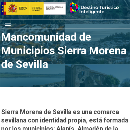
Saltar
Inicio
al
contenido
Menú
Mancomunidad de
Municipios Sierra Morena
de Sevilla
Sierra Morena de Sevilla es una comarca
sevillana con identidad propia, está formada
por los municipios: Alanís, Almadén de la