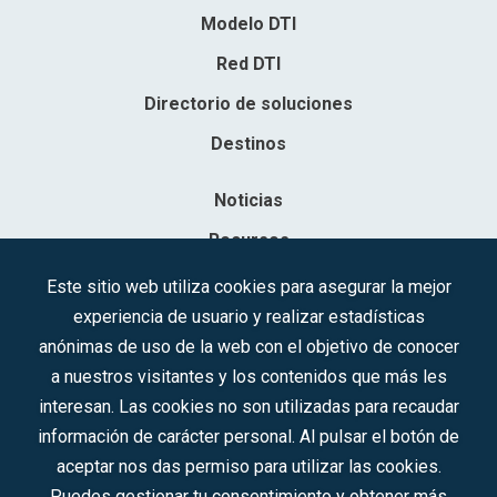
Modelo DTI
Red DTI
Directorio de soluciones
Destinos
Noticias
Recursos
Contacto
Este sitio web utiliza cookies para asegurar la mejor
experiencia de usuario y realizar estadísticas
Sociedad Mercantil Estatal para la Gestión de la Innovación y las
anónimas de uso de la web con el objetivo de conocer
Tecnologías Turísticas, S.A.M.P.
a nuestros visitantes y los contenidos que más les
Inscrita en el R.M. de Madrid, T, 12593, Se. 8, F. 129, H. 201.307.
interesan. Las cookies no son utilizadas para recaudar
C.I.F.: A-81/874.984
información de carácter personal. Al pulsar el botón de
aceptar nos das permiso para utilizar las cookies.
Síguenos en redes sociales:
Puedes gestionar tu consentimiento y obtener más