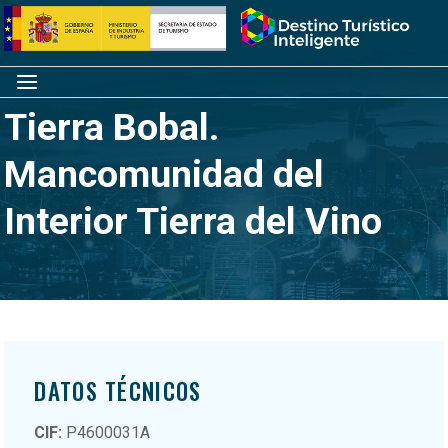
Saltar
Inicio
al
contenido
Menú
Tierra Bobal.
Mancomunidad del
Interior Tierra del Vino
DATOS TÉCNICOS
CIF:
P4600031A