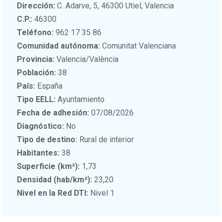
Dirección:
C. Adarve, 5, 46300 Utiel, Valencia
C.P.:
46300
Teléfono:
962 17 35 86
Comunidad autónoma:
Comunitat Valenciana
Provincia:
Valencia/València
Población:
38
País:
España
Tipo EELL:
Ayuntamiento
Fecha de adhesión:
07/08/2026
Diagnóstico:
No
Tipo de destino:
Rural de interior
Habitantes:
38
Superficie (km²):
1,73
Densidad (hab/km²):
23,20
Nivel en la Red DTI:
Nivel 1