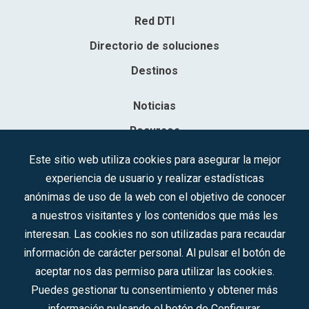
Red DTI
Directorio de soluciones
Destinos
Noticias
Recursos
Contacto
Este sitio web utiliza cookies para asegurar la mejor
experiencia de usuario y realizar estadísticas
Sociedad Mercantil Estatal para la Gestión de la Innovación y las
anónimas de uso de la web con el objetivo de conocer
Tecnologías Turísticas, S.A.M.P.
a nuestros visitantes y los contenidos que más les
Inscrita en el R.M. de Madrid, T, 12593, Se. 8, F. 129, H. 201.307.
interesan. Las cookies no son utilizadas para recaudar
C.I.F.: A-81/874.984
información de carácter personal. Al pulsar el botón de
aceptar nos das permiso para utilizar las cookies.
Síguenos en redes sociales:
Puedes gestionar tu consentimiento y obtener más
información pulsando el botón de Configurar.