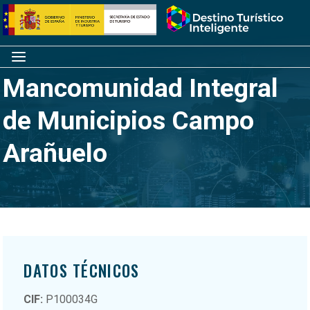
Saltar
Inicio
al
contenido
Menú
Mancomunidad Integral
de Municipios Campo
Arañuelo
DATOS TÉCNICOS
CIF:
P100034G