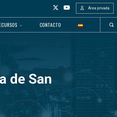
Área privada
ECURSOS
CONTACTO
ABR
BAR
DE
BÚS
a de San