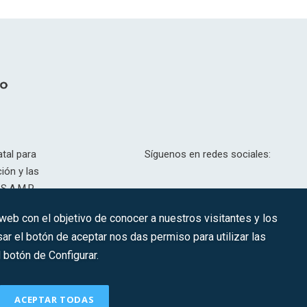
tal para
Síguenos en redes sociales:
ión y las
S.A.M.P.
drid, T,
 web con el objetivo de conocer a nuestros visitantes y los
201.307.
ar el botón de aceptar nos das permiso para utilizar las
CONTACTO
botón de Configurar.
ACEPTAR TODAS