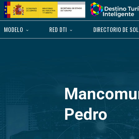
Saltar
Inicio
al
contenido
MODELO
RED DTI
DIRECTORIO DE SO
Mancomuni
Pedro