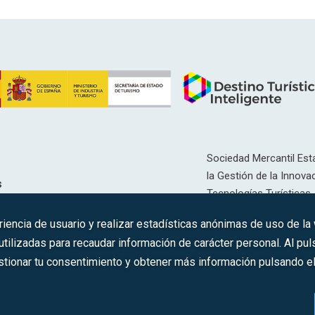
Sociedad Mercantil Esta
la Gestión de la Innovac
s
Tecnologías Turísticas, 
Inscrita en el R.M. de Ma
riencia de usuario y realizar estadísticas anónimas de uso de la
12593, Se. 8, F. 129, H. 
ilizadas para recaudar información de carácter personal. Al puls
tionar tu consentimiento y obtener más información pulsando el 
C.I.F.: A-81/874.984