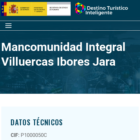
Saltar
Inicio
al
contenido
Menú
Mancomunidad Integral
Villuercas Ibores Jara
DATOS TÉCNICOS
CIF:
P1000050C