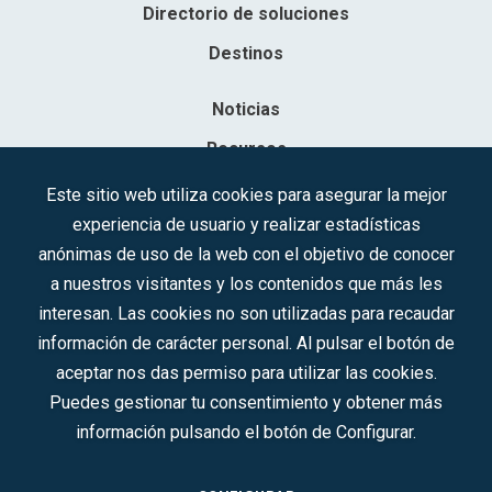
Directorio de soluciones
Destinos
Noticias
Recursos
Contacto
Este sitio web utiliza cookies para asegurar la mejor
experiencia de usuario y realizar estadísticas
Sociedad Mercantil Estatal para la Gestión de la Innovación y las
anónimas de uso de la web con el objetivo de conocer
Tecnologías Turísticas, S.A.M.P.
a nuestros visitantes y los contenidos que más les
Inscrita en el R.M. de Madrid, T, 12593, Se. 8, F. 129, H. 201.307.
interesan. Las cookies no son utilizadas para recaudar
C.I.F.: A-81/874.984
información de carácter personal. Al pulsar el botón de
aceptar nos das permiso para utilizar las cookies.
Síguenos en redes sociales:
Puedes gestionar tu consentimiento y obtener más
información pulsando el botón de Configurar.
CONTACTO