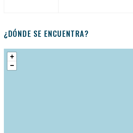
¿DÓNDE SE ENCUENTRA?
+
−