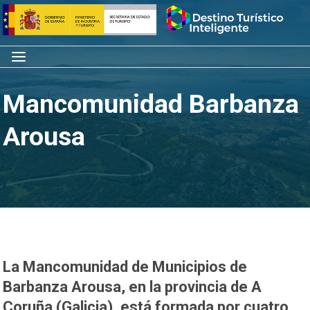
Saltar
Inicio
al
contenido
Menú
Mancomunidad Barbanza
Arousa
La Mancomunidad de Municipios de
Barbanza Arousa, en la provincia de A
Coruña (Galicia), está formada por cuatro