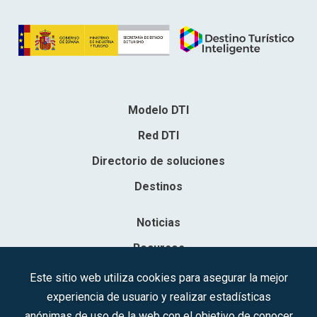
Modelo DTI
Red DTI
Directorio de soluciones
Destinos
Noticias
Recursos
Contacto
Este sitio web utiliza cookies para asegurar la mejor
experiencia de usuario y realizar estadísticas
Sociedad Mercantil Estatal para la Gestión de la Innovación y las
anónimas de uso de la web con el objetivo de conocer