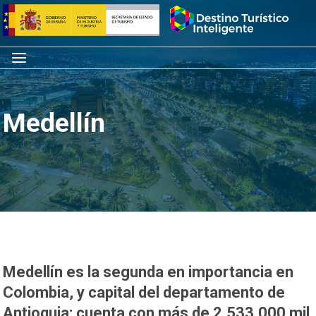
Saltar
Inicio
al
contenido
Menú
Medellín
Medellín es la segunda en importancia en
Colombia, y capital del departamento de
Antioquia; cuenta con más de 2.533.000 mil