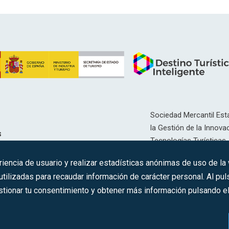
Sociedad Mercantil Esta
la Gestión de la Innovac
s
Tecnologías Turísticas, 
Inscrita en el R.M. de Ma
riencia de usuario y realizar estadísticas anónimas de uso de la
12593, Se. 8, F. 129, H. 
ilizadas para recaudar información de carácter personal. Al puls
tionar tu consentimiento y obtener más información pulsando el 
C.I.F.: A-81/874.984