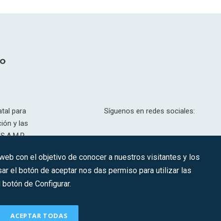
tal para
Síguenos en redes sociales:
ión y las
S.A.M.P.
drid, T,
 web con el objetivo de conocer a nuestros visitantes y los
201.307.
ar el botón de aceptar nos das permiso para utilizar las
CONTACTO
botón de Configurar.
ACEPTAR TODAS