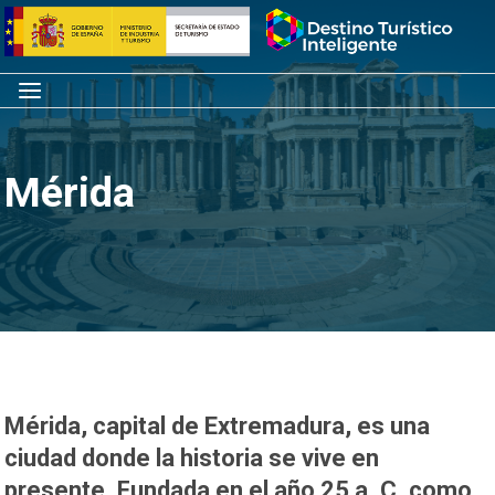
Saltar
Inicio
al
contenido
Menú
Mérida
Mérida, capital de Extremadura, es una
ciudad donde la historia se vive en
presente. Fundada en el año 25 a. C. como