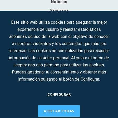
Noticias
Recursos
Contacto
Este sitio web utiliza cookies para asegurar la mejor
experiencia de usuario y realizar estadísticas
Sociedad Mercantil Estatal para la Gestión de la Innovación y las
anónimas de uso de la web con el objetivo de conocer
Tecnologías Turísticas, S.A.M.P.
a nuestros visitantes y los contenidos que más les
Inscrita en el R.M. de Madrid, T, 12593, Se. 8, F. 129, H. 201.307.
interesan. Las cookies no son utilizadas para recaudar
C.I.F.: A-81/874.984
información de carácter personal. Al pulsar el botón de
aceptar nos das permiso para utilizar las cookies.
Síguenos en redes sociales:
Puedes gestionar tu consentimiento y obtener más
información pulsando el botón de Configurar.
CONTACTO
CONFIGURAR
ACEPTAR TODAS
2022 © DTI · Todos los derechos reservados ·
Aviso legal
·