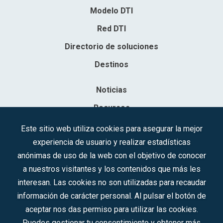
Modelo DTI
Red DTI
Directorio de soluciones
Destinos
Noticias
Recursos
Contacto
Este sitio web utiliza cookies para asegurar la mejor
experiencia de usuario y realizar estadísticas
Sociedad Mercantil Estatal para la Gestión de la Innovación y las
anónimas de uso de la web con el objetivo de conocer
Tecnologías Turísticas, S.A.M.P.
a nuestros visitantes y los contenidos que más les
Inscrita en el R.M. de Madrid, T, 12593, Se. 8, F. 129, H. 201.307.
interesan. Las cookies no son utilizadas para recaudar
C.I.F.: A-81/874.984
información de carácter personal. Al pulsar el botón de
aceptar nos das permiso para utilizar las cookies.
Síguenos en redes sociales:
Puedes gestionar tu consentimiento y obtener más