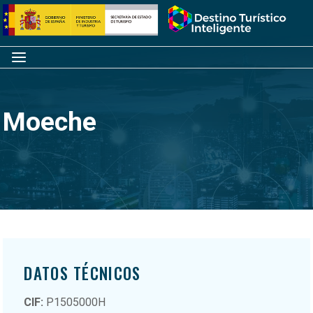
Saltar
Inicio
al
contenido
Menú
Moeche
DATOS TÉCNICOS
CIF:
P1505000H