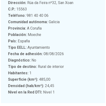
Dirección:
Rúa da Feira nº32, San Xoan
C.P.:
15563
Teléfono:
981 40 40 06
Comunidad autónoma:
Galicia
Provincia:
A Coruña
Población:
Moeche
País:
España
Tipo EELL:
Ayuntamiento
Fecha de adhesión:
08/08/2026
Diagnóstico:
No
Tipo de destino:
Rural de interior
Habitantes:
1
Superficie (km²):
485,00
Densidad (hab/km²):
24,45
Nivel en la Red DTI:
Nivel 1