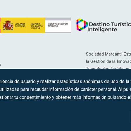
Sociedad Mercantil Esta
la Gestión de la Innovac
s
Tecnologías Turísticas, 
Inscrita en el R.M. de Ma
riencia de usuario y realizar estadísticas anónimas de uso de la
12593, Se. 8, F. 129, H. 
ilizadas para recaudar información de carácter personal. Al puls
tionar tu consentimiento y obtener más información pulsando el 
C.I.F.: A-81/874.984
s los derechos reservados ·
Aviso legal
·
Política de privacidad
·