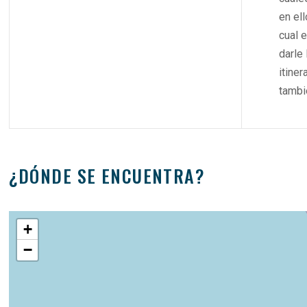
en ell
cual 
darle
itiner
tambi
¿DÓNDE SE ENCUENTRA?
+
−