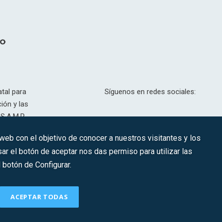
tal para
Síguenos en redes sociales:
ión y las
S.A.M.P.
drid, T,
 web con el objetivo de conocer a nuestros visitantes y los
201.307.
ar el botón de aceptar nos das permiso para utilizar las
CONTACTO
botón de Configurar.
ACEPTAR TODAS
Política de Cookies