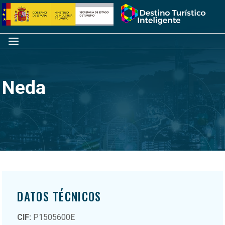
Saltar
Inicio
al
contenido
Menú
Neda
DATOS TÉCNICOS
CIF:
P1505600E