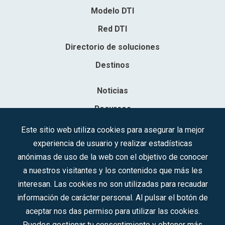
Modelo DTI
Red DTI
Directorio de soluciones
Destinos
Noticias
Recursos
Contacto
Este sitio web utiliza cookies para asegurar la mejor
experiencia de usuario y realizar estadísticas
Sociedad Mercantil Estatal para la Gestión de la Innovación y las
anónimas de uso de la web con el objetivo de conocer
Tecnologías Turísticas, S.A.M.P.
a nuestros visitantes y los contenidos que más les
Inscrita en el R.M. de Madrid, T, 12593, Se. 8, F. 129, H. 201.307.
interesan. Las cookies no son utilizadas para recaudar
C.I.F.: A-81/874.984
información de carácter personal. Al pulsar el botón de
aceptar nos das permiso para utilizar las cookies.
Síguenos en redes sociales:
Puedes gestionar tu consentimiento y obtener más